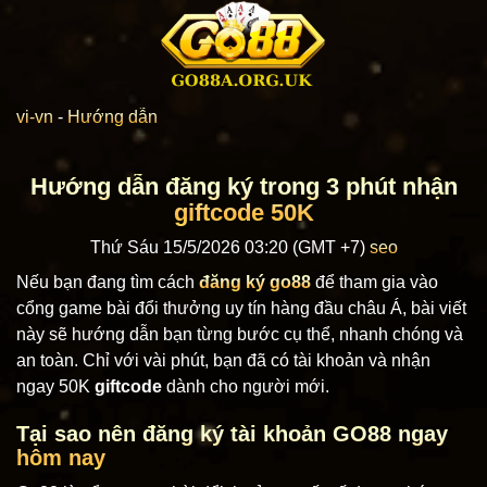
vi-vn
-
Hướng dẫn
Hướng dẫn đăng ký trong 3 phút nhận
giftcode 50K
Thứ Sáu 15/5/2026 03:20 (GMT +7)
seo
Nếu bạn đang tìm cách
đăng ký go88
để tham gia vào
cổng game bài đổi thưởng uy tín hàng đầu châu Á, bài viết
này sẽ hướng dẫn bạn từng bước cụ thể, nhanh chóng và
an toàn. Chỉ với vài phút, bạn đã có tài khoản và nhận
ngay 50K
giftcode
dành cho người mới.
Tại sao nên đăng ký tài khoản GO88 ngay
hôm nay