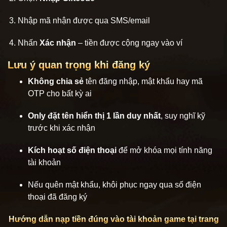
Nhập mã nhận được qua SMS/email
Nhấn
Xác nhận
– tiền được cộng ngay vào ví
Lưu ý quan trọng khi đăng ký
Không chia sẻ
tên đăng nhập, mật khẩu hay mã
OTP cho bất kỳ ai
Only đặt tên hiển thị 1 lần duy nhất
, suy nghĩ kỹ
trước khi xác nhận
Kích hoạt số điện thoại
để mở khóa mọi tính năng
tài khoản
Nếu quên mật khẩu, khôi phục ngay qua số điện
thoại đã đăng ký
Hướng dẫn nạp tiền đúng vào tài khoản game tại trang