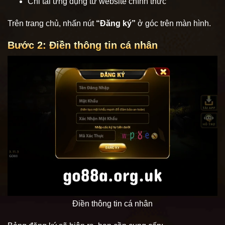
Chỉ tải ứng dụng từ website chính thức
Trên trang chủ, nhấn nút
“Đăng ký”
ở góc trên màn hình.
Bước 2: Điền thông tin cá nhân
Điền thông tin cá nhân