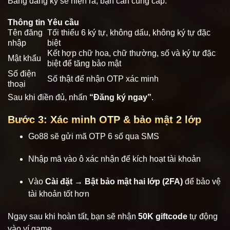
Bảng đăng ký sẽ hiện ra, bạn cần cung cấp:
Thông tin
Yêu cầu
Tên đăng
Tối thiểu 6 ký tự, không dấu, không ký tự đặc
nhập
biệt
Kết hợp chữ hoa, chữ thường, số và ký tự đặc
Mật khẩu
biệt để tăng bảo mật
Số điện
Số thật để nhận OTP xác minh
thoại
Sau khi điền đủ, nhấn
“Đăng ký ngay”
.
Bước 3: Xác minh OTP & bảo mật 2 lớp
Go88 sẽ gửi mã OTP 6 số qua SMS
Nhập mã vào ô xác nhận để kích hoạt tài khoản
Vào
Cài đặt → Bật bảo mật hai lớp (2FA)
để bảo vệ
tài khoản tốt hơn
Ngay sau khi hoàn tất, bạn sẽ nhận
50K giftcode
tự động
vào ví game.